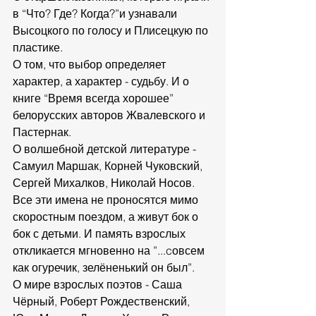
в “Что? Где? Когда?”и узнавали 
Высоцкого по голосу и Плисецкую по 
пластике.
О том, что выбор определяет 
характер, а характер - судьбу. И о 
книге “Время всегда хорошее” 
белорусских авторов Жвалевского и 
Пастернак.
О волшебной детской литературе - 
Самуил Маршак, Корней Чуковский, 
Сергей Михалков, Николай Носов. 
Все эти имена не проносятся мимо 
скоростным поездом, а живут бок о 
бок с детьми. И память взрослых 
откликается мгновенно на ”...cовсем 
как огуречик, зелёненький он был”.
О мире взрослых поэтов - Саша 
Чёрный, Роберт Рождественский, 