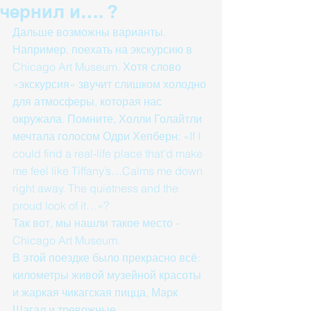
чернил и…. ?
Дальше возможны варианты. 
Например, поехать на экскурсию в 
Chicago Art Museum. Хотя слово 
«экскурсия» звучит слишком холодно 
для атмосферы, которая нас 
окружала. Помните, Холли Голайтли 
мечтала голосом Одри Хепберн: «If I 
could find a real-life place that’d make 
me feel like Tiffany’s…Calms me down 
right away. The quietness and the 
proud look of it…»?
Так вот, мы нашли такое место - 
Chicago Art Museum. 
В этой поездке было прекрасно всё: 
километры живой музейной красоты 
и жаркая чикагская пицца, Марк 
Шагал и тревожные 