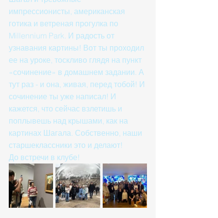
импрессионисты, американская 
готика и ветреная прогулка по 
Millennium Park. И радость от 
узнавания картины! Вот ты проходил 
ее на уроке, тоскливо глядя на пункт 
«сочинение» в домашнем задании. А 
тут раз - и она, живая, перед тобой! И 
сочинение ты уже написал! И 
кажется, что сейчас взлетишь и 
поплывешь над крышами, как на 
картинах Шагала. Собственно, наши 
старшеклассники это и делают! 
До встречи в клубе!