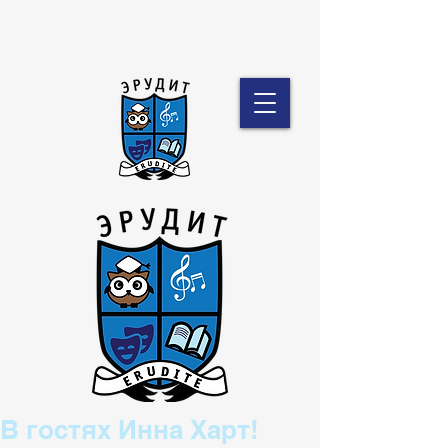
В гостях Инна Харт!