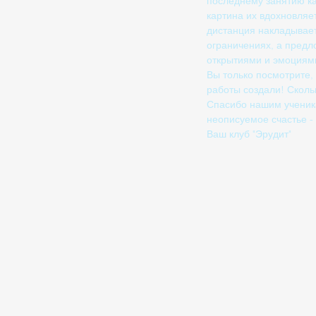
последнему занятию ка
картина их вдохновляет
дистанция накладывает
ограничениях, а предл
открытиями и эмоциями
Вы только посмотрите,
работы создали! Сколь
Спасибо нашим ученика
неописуемое счастье - 
Ваш клуб "Эрудит"