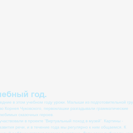
S
CLASSES
REGISTRATION
ONLINE
NE
чебный год.
едние в этом учебном году уроки. Малыши из подготовительной гр
тво Корнея Чуковского, первоклашки разгадывали грамматические 
любимых сказочных героев.
 участвовали в проекте "Виртуальный поход в музей". Картины - 
звития речи, и в течение года мы регулярно к ним общаемся. К 