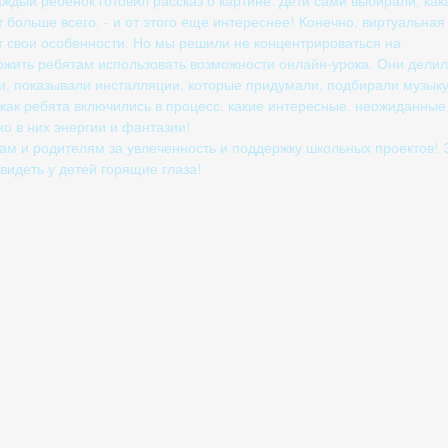
ждый ребёнок готовил рассказ о картине. Дети сами выбирали, как
 больше всего, - и от этого еще интереснее! Конечно, виртуальная
 свои особенности. Но мы решили не концентрироваться на 
ожить ребятам использовать возможности онлайн-урока. Они делил
, показывали инсталляции, которые придумали, подбирали музыку
 как ребята включились в процесс, какие интересные, неожиданные
ко в них энергии и фантазии!
м и родителям за увлеченность и поддержку школьных проектов! 
видеть у детей горящие глаза!