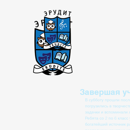
HOME
ABOUT U
Завершая у
В субботу прошли посл
погрузились в творчес
задачки и вспоминали 
Ребята со 2 по 6 класс
богатейший источник ра