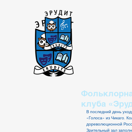
HOME
ABOUT U
Фольклорная
клуба «Эру
В последний день уход
«Голоса» из Чикаго. К
дореволюционной Росс
Зрительный зал заполн