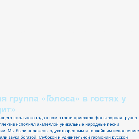
S
CLASSES
REGISTRATION
ONLINE
NE
 группа «Голоса» в гостях у
дит»
ящего школьного года к нам в гости приехала фольклорная группа 
оллектив исполнял акапеллой уникальные народные песни 
ии. Мы были поражены одухотворенным и тончайшим исполнением
яли звуки богатой, глубокой и удивительной гармонии русской 